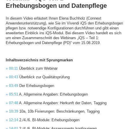
Erhebungsbogen und Datenpflege
In diesem Video erläutert Ihnen Elena Buchholz (Connext
Anwenderunterstützung), wie Sie im Vivendi iQS den Erhebungsbogen
pflegen bzw. notwendige Konfigurationen durchführen und gibt einen
erweiterten Einblick ins iQS-Modul. Bei diesem Video handelt es sich
um einen Zusammenschnitt des Webinars „iQS – Teil 1:
Erhebungsbogen und Datenpflege (PD)“ vom 15.08.2019.
Inhaltsverzeichnis mit Sprungmarken
» 00:11
Überblick zum Webinar
» 00:43
Überblick zur Qualitätsprüfung
» 03:49
Der Erhebungsbogen
» 05:51
A. Allgemeine Angaben: Erhebungsbogen
» 07:48
A. Allgemeine Angaben: Herkunft der Daten, Tagging
» 10:39
10a, 10b Fixierungen: Beschränkungen, Tagging
» 12:14
2./4./6. BI-Module: Erhebungsbogen
» 14:01
2./4./6. BI-Module: Assessments konfigurieren