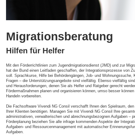
Migrationsberatung
Hilfen für Helfer
Mit den Förderrichtlinien zum Jugendmigrationsdienst (JMD) und zur Mig
hat der Bund einen Leitfaden geschaffen, der Integrationsprozesse von Zuw
soll. Sprachkurse, Hilfe bei Behördengängen, Job- und Wohnungssuche, K
Fragen – die Unterstützungsangebote sind vielfältig. Ebenso vielfältig s
und Herausforderungen, denen Sie als Helfer und Ratgeber gerecht werden
Fördermaßnahmen planen und organisieren können, umso besser können S
Handeln vorbereiten.
Die Fachsoftware Vivendi NG Consil verschafft Ihnen den Spielraum, den 
Ihrer Klienten benötigen. Managen Sie mit Vivendi NG Consil Ihre gesamt
administrativen, verwalterischen und abrechnungsbezognen Aufgaben – prof
Förderplanung beziehen Sie alle infrage kommenden Aspekte der Integratio
Aufgaben- und Ressourcenmanagement mit automatischer Erinnerungsfunkti
Aufgaben.