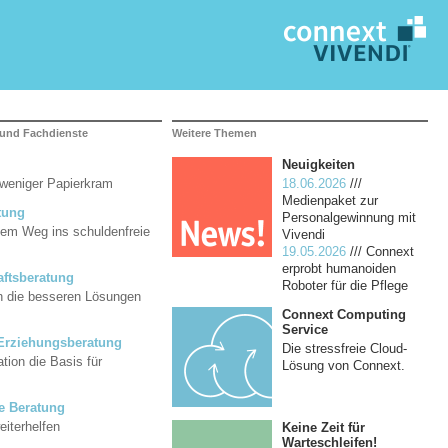
 und Fachdienste
Weitere Themen
Neuigkeiten
 weniger Papierkram
18.06.2026
///
Medienpaket zur
tung
Personalgewinnung mit
dem Weg ins schuldenfreie
Vivendi
19.05.2026
/// Connext
erprobt humanoiden
ftsberatung
Roboter für die Pflege
en die besseren Lösungen
Connext Computing
Service
 Erziehungsberatung
Die stressfreie Cloud-
ion die Basis für
Lösung von Connext.
e Beratung
eiterhelfen
Keine Zeit für
Warteschleifen!