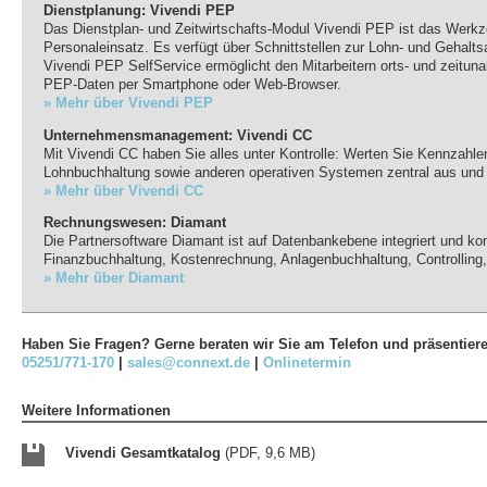
Dienstplanung: Vivendi PEP
Das Dienstplan- und Zeitwirtschafts-Modul Vivendi PEP ist das Werkze
Personaleinsatz. Es verfügt über Schnittstellen zur Lohn- und Gehalt
Vivendi PEP SelfService ermöglicht den Mitarbeitern orts- und zeituna
PEP-Daten per Smartphone oder Web-Browser.
» Mehr über Vivendi PEP
Unternehmensmanagement: Vivendi CC
Mit Vivendi CC haben Sie alles unter Kontrolle: Werten Sie Kennzah
Lohnbuchhaltung sowie anderen operativen Systemen zentral aus und 
» Mehr über Vivendi CC
Rechnungswesen: Diamant
Die Partnersoftware Diamant ist auf Datenbankebene integriert und ko
Finanzbuchhaltung, Kostenrechnung, Anlagenbuchhaltung, Controlling
» Mehr über Diamant
Haben Sie Fragen? Gerne beraten wir Sie am Telefon und präsentier
05251/771-170
|
sales@connext.de
|
Onlinetermin
Weitere Informationen
Vivendi Gesamtkatalog
(PDF, 9,6 MB)