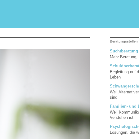
Beratungsstellen
Suchtberatung
Mehr Beratung,
Schuldnerbera
Begleitung auf 
Leben
Schwangerscha
Weil Alternativ
sind
Familien- und
Weil Kommunikat
Verstehen ist
Psychologisch
Lösungen, die w