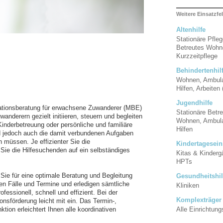
Weitere Einsatzfe
Altenhilfe
Stationäre Pfle
Betreutes Wohn
Kurzzeitpflege
Behindertenhil
Wohnen, Ambula
Hilfen, Arbeiten
Jugendhilfe
rationsberatung für erwachsene Zuwanderer (MBE)
Stationäre Betr
anderern gezielt initiieren, steuern und begleiten
Wohnen, Ambula
inderbetreuung oder persönliche und familiäre
Hilfen
ind jedoch auch die damit verbundenen Aufgaben
 müssen. Je effizienter Sie die
Kindertagesein
ie die Hilfesuchenden auf ein selbständiges
Kitas & Kindergä
HPTs
Sie für eine optimale Beratung und Begleitung
Gesundheitshil
en Fälle und Termine und erledigen sämtliche
Kliniken
essionell, schnell und effizient. Bei der
Komplexträger
nsförderung leicht mit ein. Das Termin-,
Alle Einrichtung
on erleichtert Ihnen alle koordinativen